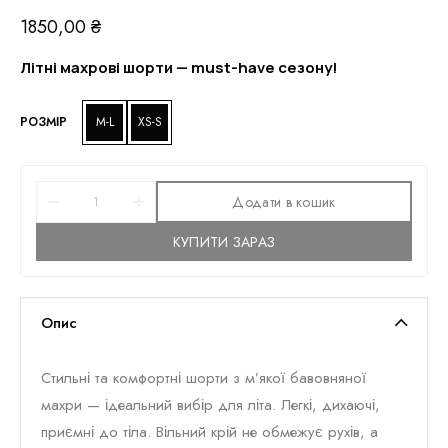
1850,00
₴
Літні махрові шорти — must-have сезону!
РОЗМІР
M-L
XS-S
Додати в кошик
КУПИТИ ЗАРАЗ
Опис
Стильні та комфортні шорти з м’якої бавовняної
махри — ідеальний вибір для літа. Легкі, дихаючі,
приємні до тіла. Вільний крій не обмежує рухів, а